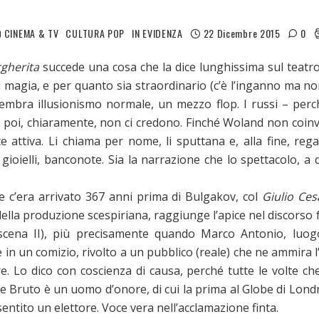
CINEMA & TV
CULTURA POP
IN EVIDENZA
22 Dicembre 2015
0
rgherita
succede una cosa che la dice lunghissima sul teatro.
 magia, e per quanto sia straordinario (c’è l’inganno ma non
sembra illusionismo normale, un mezzo flop. I russi – pe
 poi, chiaramente, non ci credono. Finché Woland non coinv
 attiva. Li chiama per nome, li sputtana e, alla fine, rega
ti, gioielli, banconote. Sia la narrazione che lo spettacolo, 
 c’era arrivato 367 anni prima di Bulgakov, col
Giulio Ces
e della produzione scespiriana, raggiunge l’apice nel discorso
I, scena II), più precisamente quando Marco Antonio, luog
 in un comizio, rivolto a un pubblico (reale) che ne ammira l’
ere. Lo dico con coscienza di causa, perché tutte le volte c
e Bruto è un uomo d’onore, di cui la prima al Globe di Lond
entito un elettore. Voce vera nell’acclamazione finta.