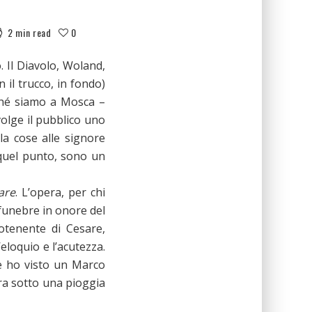
2 min read
0
 Il Diavolo, Woland,
 il trucco, in fondo)
rché siamo a Mosca –
olge il pubblico uno
la cose alle signore
a quel punto, sono un
are
. L’opera, per chi
 funebre in onore del
otenente di Cesare,
eloquio e l’acutezza.
he ho visto un Marco
ra sotto una pioggia