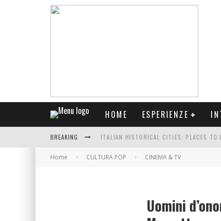
HOME
ESPERIENZE
IN
BREAKING
ITALIAN HISTORICAL CITIES: PLACES TO 
CENTRI STORICI ITALIANI: LUOGHI DA VI
Home
CULTURA POP
CINEMA & TV
WOMEN OF THE ROOTS: IL PROGETTO FOT
L’ISTANTE CHE RESTA: UNA DIVA, UN OB
Uomini d’onor
IL PRESIDENTE MATTARELLA IN VISITA A 