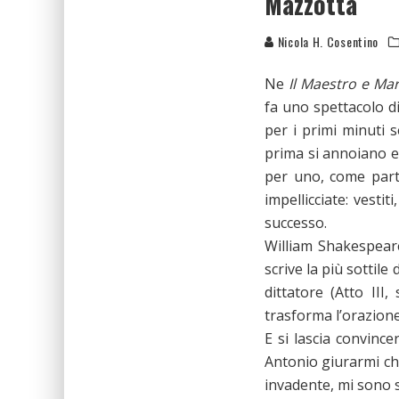
Mazzotta
Nicola H. Cosentino
Ne
Il Maestro e Ma
fa uno spettacolo di
per i primi minuti 
prima si annoiano e
per uno, come parte
impellicciate: vesti
successo.
William Shakespeare
scrive la più sottil
dittatore (Atto II
trasforma l’orazione
E si lascia convinc
Antonio giurarmi ch
invadente, mi sono s