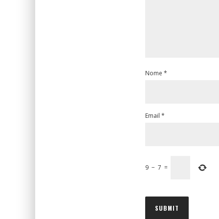
Nome
*
Email
*
9
−
7
=