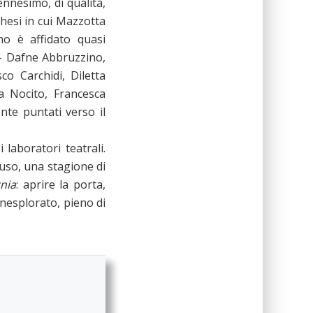
ennesimo, di qualità,
hesi in cui Mazzotta
no è affidato quasi
i – Dafne Abbruzzino,
co Carchidi, Diletta
a Nocito, Francesca
nte puntati verso il
 laboratori teatrali.
uso, una stagione di
nia
: aprire la porta,
inesplorato, pieno di