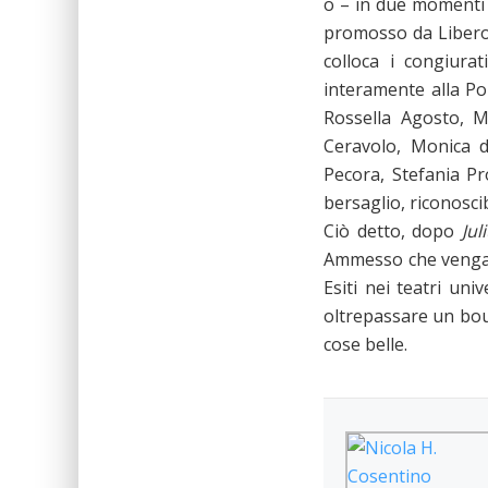
o – in due momenti –
promosso da Libero 
colloca i congiura
interamente alla Por
Rossella Agosto, Ma
Ceravolo, Monica d
Pecora, Stefania Pr
bersaglio, riconoscib
Ciò detto, dopo
Jul
Ammesso che vengano
Esiti nei teatri un
oltrepassare un boul
cose belle.