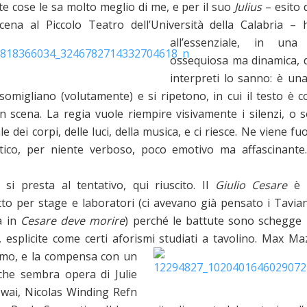
 cose le sa molto meglio di me, e per il suo
Julius
– esito 
cena al Piccolo Teatro dell’Università d
ella Calabria – 
all’essenziale, in una 
ossequiosa ma dinamica, d
interpreti lo sanno: è una
somigliano (volutamente) e si ripetono, in cui il testo è c
n scena. La regia vuole riempire visivamente i silenzi, o so
le dei corpi, delle luci, della musica, e ci riesce. Ne viene 
ttico, per niente verboso, poco emotivo ma affascinan
si presta al tentativo, qui riuscito. Il
Giulio Cesare
è 
tto per stage e laboratori (ci avevano già pensato i Tavian
a in
Cesare deve morire
) perché le battute sono schegge 
, esplicite come certi aforismi studiati a tavolino. Max M
emo, e la co
mpensa con un
 che sembra opera di Julie
ai, Nicolas Winding Refn