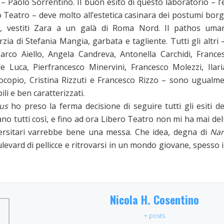
 Paolo Sorrentino. Il buon esito di questo laboratorio – l’
Teatro – deve molto all’estetica casinara dei postumi borg
ti, vestiti Zara a un galà di Roma Nord. Il pathos uma
zia di Stefania Mangia, garbata e tagliente. Tutti gli altr
rco Aiello, Angela Candreva, Antonella Carchidi, Frances
e Luca, Pierfrancesco Minervini, Francesco Molezzi, Ilari
ocopio, Cristina Rizzuti e Francesco Rizzo – sono ugualme
ili e ben caratterizzati.
ius
ho preso la ferma decisione di seguire tutti gli esiti dei
 tutti così, e fino ad ora Libero Teatro non mi ha mai del
iversitari varrebbe bene una messa. Che idea, degna di
Nar
evard di pellicce e ritrovarsi in un mondo giovane, spesso 
Nicola H. Cosentino
+ posts