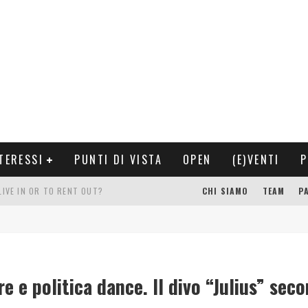
TERESSI
PUNTI DI VISTA
OPEN
(E)VENTI
P
LIVE IN OR TO RENT OUT?
CHI SIAMO
TEAM
P
VERE O DA AFFITTARE?
OGRAFICO CHE RIFLETTE LE NOSTRE EMOZIONI
IETTIVO, UNA MEMORIA
e e politica dance. Il divo “Julius” sec
PANTELLERIA