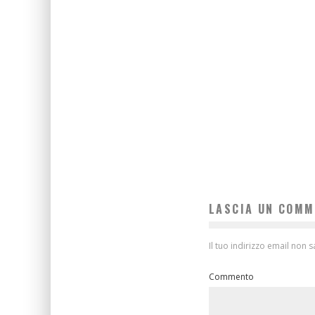
IL PRESIDENTE
P
Maria Carmela
28 Lugl
LASCIA UN COM
Il tuo indirizzo email non 
Commento