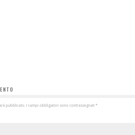
 MATTARELLA IN VISITA A
ITALIAN HISTORICAL CITIE
ANTELLERIA
IN OR TO RENT
 Mandolfino
VENTI NEWS
Alfonso Lamberti
Viaggi
io 2026
3 min read
5 min read
MENTO
sarà pubblicato.
I campi obbligatori sono contrassegnati
*